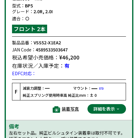
型式：
BP5
グレード：
2.0R, 2.0I
適合：
フロント 2本
製品品番：
VSS52-X1EA2
JAN Code：
4589533503647
税込希望小売価格：
¥46,200
在庫状況／入庫予定：
有
EDFC対応：
減衰力調整：
マウント：
STD
F
純正スプリング使用時車高 純正比mm：
± 0
装着写真
詳細を表示
備考
左右セット品。純正ビルシュタイン装着車は取付不可です。