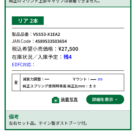
純正のマウント上部キャップは装着できません。
リア 2本
製品品番：
VSS53-X1EA2
JAN Code：
4589533503654
税込希望小売価格：
¥27,500
在庫状況／入庫予定：
残4
EDFC対応：
減衰力調整：
マウント：
STD
R
純正スプリング使用時車高 純正比mm：
± 0
装着写真
詳細を表示
備考
左右セット品。テイン製ダストブーツ付。