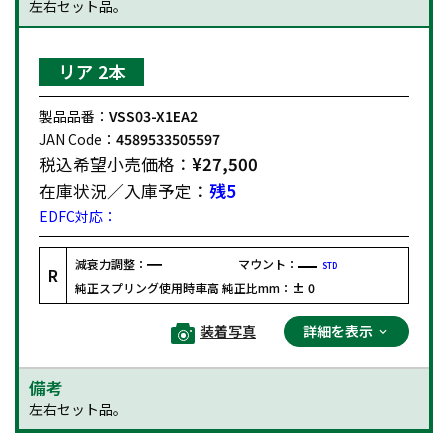
左右セット品。
リア 2本
製品品番：
VSS03-X1EA2
JAN Code：
4589533505597
税込希望小売価格：
¥27,500
在庫状況／入庫予定：
残5
EDFC対応：
減衰力調整：
マウント：
STD
R
純正スプリング使用時車高 純正比mm：
± 0
装着写真
詳細を表示
備考
左右セット品。