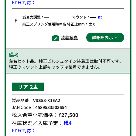
EDFC対応：
減衰力調整：
マウント：
STD
F
純正スプリング使用時車高 純正比mm：
± 0
装着写真
詳細を表示
備考
左右セット品。純正ビルシュタイン装着車は取付不可です。
純正のマウント上部キャップは装着できません。
リア 2本
製品品番：
VSS53-X1EA2
JAN Code：
4589533503654
税込希望小売価格：
¥27,500
在庫状況／入庫予定：
残4
EDFC対応：