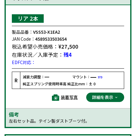
リア 2本
製品品番：
VSS53-X1EA2
JAN Code：
4589533503654
税込希望小売価格：
¥27,500
在庫状況／入庫予定：
残4
EDFC対応：
減衰力調整：
マウント：
STD
R
純正スプリング使用時車高 純正比mm：
± 0
装着写真
詳細を表示
備考
左右セット品。テイン製ダストブーツ付。