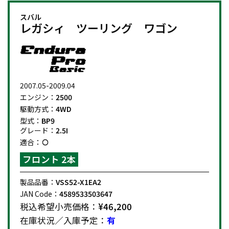
スバル
レガシィ ツーリング ワゴン
2007.05-2009.04
エンジン：
2500
駆動方式：
4WD
型式：
BP9
グレード：
2.5I
適合：
フロント 2本
製品品番：
VSS52-X1EA2
JAN Code：
4589533503647
税込希望小売価格：
¥46,200
在庫状況／入庫予定：
有