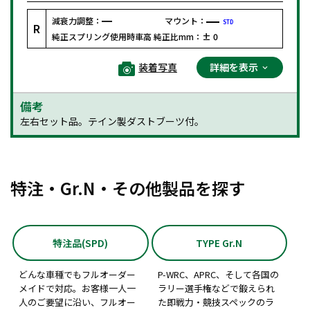
減衰力調整：
マウント：
STD
R
純正スプリング使用時車高 純正比mm：
± 0
装着写真
詳細を表示
備考
左右セット品。テイン製ダストブーツ付。
特注・Gr.N・その他製品を探す
特注品(SPD)
TYPE Gr.N
どんな車種でもフルオーダー
P-WRC、APRC、そして各国の
メイドで対応。お客様一人一
ラリー選手権などで鍛えられ
人のご要望に沿い、フルオー
た即戦力・競技スペックのラ