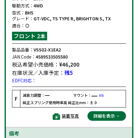
駆動方式：
4WD
型式：
BH5
グレード：
GT-VDC, TS TYPE R, BRIGHTON S, TX
適合：
フロント 2本
製品品番：
VSS02-X1EA2
JAN Code：
4589533505580
税込希望小売価格：
¥46,200
在庫状況／入庫予定：
残5
EDFC対応：
減衰力調整：
マウント：
STD
F
純正スプリング使用時車高 純正比mm：
± 0
装着写真
詳細を表示
備考