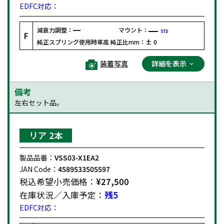
EDFC対応：
減衰力調整：
マウント：
STD
F
純正スプリング使用時車高 純正比mm：
± 0
装着写真
詳細を表示
備考
左右セット品。
リア 2本
製品品番：
VSS03-X1EA2
JAN Code：
4589533505597
税込希望小売価格：
¥27,500
在庫状況／入庫予定：
残5
EDFC対応：