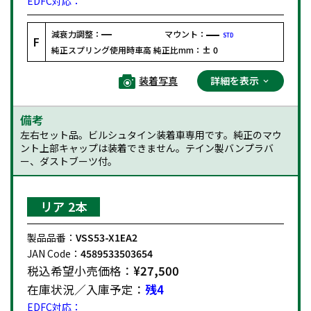
EDFC対応：
減衰力調整：
マウント：
STD
F
純正スプリング使用時車高 純正比mm：
± 0
装着写真
詳細を表示
備考
左右セット品。ビルシュタイン装着車専用です。純正のマウ
ント上部キャップは装着できません。テイン製バンプラバ
ー、ダストブーツ付。
リア 2本
製品品番：
VSS53-X1EA2
JAN Code：
4589533503654
税込希望小売価格：
¥27,500
在庫状況／入庫予定：
残4
EDFC対応：