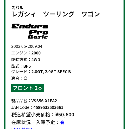
スバル
レガシィ ツーリング ワゴン
2003.05-2009.04
エンジン：
2000
駆動方式：
4WD
型式：
BP5
グレード：
2.0GT, 2.0GT SPEC B
適合：
フロント 2本
製品品番：
VSS56-X1EA2
JAN Code：
4589533503661
税込希望小売価格：
¥50,600
在庫状況／入庫予定：
有