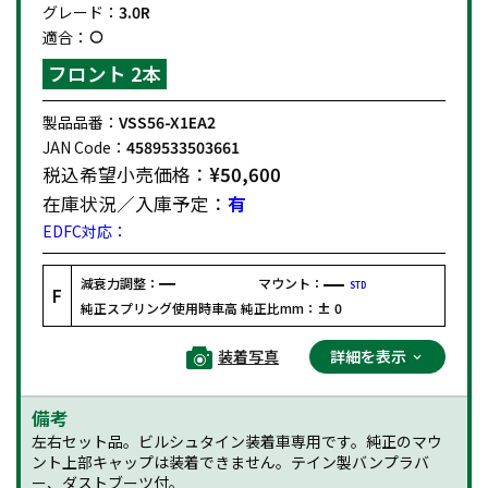
グレード：
3.0R
適合：
フロント 2本
製品品番：
VSS56-X1EA2
JAN Code：
4589533503661
税込希望小売価格：
¥50,600
在庫状況／入庫予定：
有
EDFC対応：
減衰力調整：
マウント：
STD
F
純正スプリング使用時車高 純正比mm：
± 0
装着写真
詳細を表示
備考
左右セット品。ビルシュタイン装着車専用です。純正のマウ
ント上部キャップは装着できません。テイン製バンプラバ
ー、ダストブーツ付。