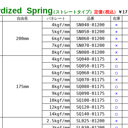
rdized
Spring
(ストレートタイプ）
定価(税込）
￥17
自由長
バネレート
品番
在庫
4kgf/mm
SN040-01200
×
5kgf/mm
SN050-01200
×
200mm
6kgf/mm
SN060-01200
×
7kgf/mm
SN070-01200
×
8kgf/mm
SN080-01200
×
4kgf/mm
SQ040-01175
×
5kgf/mm
SQ050-01175
○
6kgf/mm
SQ060-01175
○
7kgf/mm
SQ070-01175
×
175mm
8kgf/mm
SQ080-01175
○
9kgf/mm
SQ090-01175
×
10kgf/mm
SQ100-01175
○
12kgf/mm
SQ120-01175
○
14kgf/mm
SQ140-01175
○
2.5kgf/mm
SL025-01200
×
3kgf/mm
SL030-01200
○