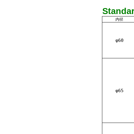
Standa
内径
φ60
φ65