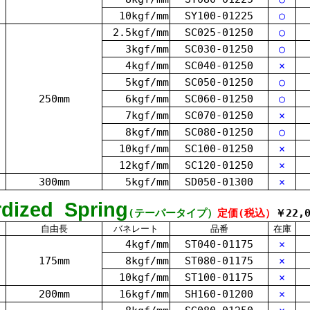
10kgf/mm
SY100-01225
○
2.5kgf/mm
SC025-01250
○
3kgf/mm
SC030-01250
○
4kgf/mm
SC040-01250
×
5kgf/mm
SC050-01250
○
250mm
6kgf/mm
SC060-01250
○
7kgf/mm
SC070-01250
×
8kgf/mm
SC080-01250
○
10kgf/mm
SC100-01250
×
12kgf/mm
SC120-01250
×
300mm
5kgf/mm
SD050-01300
×
rdized
Spring
(テーパータイプ）
定価(税込）
￥22,
自由長
バネレート
品番
在庫
4kgf/mm
ST040-01175
×
175mm
8kgf/mm
ST080-01175
×
10kgf/mm
ST100-01175
×
200mm
16kgf/mm
SH160-01200
×