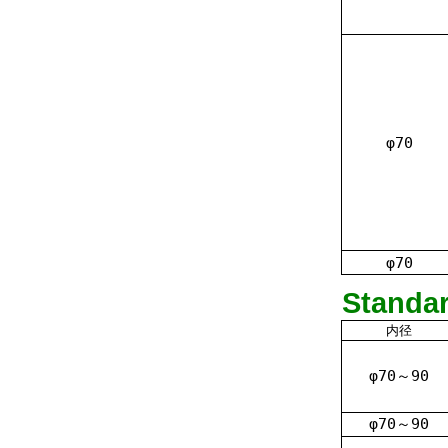
φ70
φ70
Standa
内径
φ70～90
φ70～90