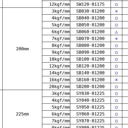
12kgf/mm
SW120-01175
○
3kgf/mm
SB030-01200
×
4kgf/mm
SB040-01200
○
5kgf/mm
SB050-01200
○
6kgf/mm
SB060-01200
△
7kgf/mm
SB070-01200
×
8kgf/mm
SB080-01200
○
200mm
9kgf/mm
SB090-01200
○
10kgf/mm
SB100-01200
○
12kgf/mm
SB120-01200
○
14kgf/mm
SB140-01200
○
16kgf/mm
SB160-01200
×
20kgf/mm
SB200-01200
○
3kgf/mm
SY030-01225
○
4kgf/mm
SY040-01225
○
5kgf/mm
SY050
-01225
○
225mm
6kgf/mm
SY060-01225
○
7kgf/mm
SY070-01225
○
8kgf/mm
SY080-01225
○