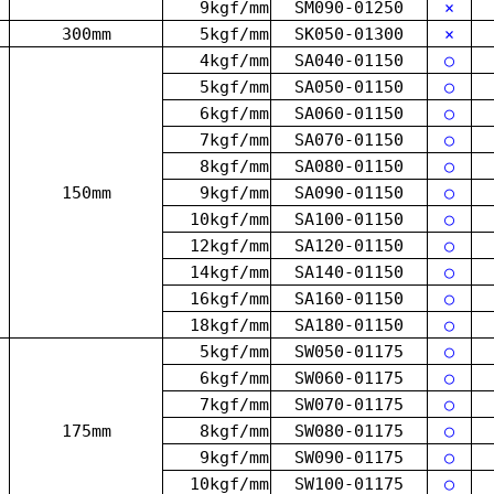
9kgf/mm
SM090-01250
×
300mm
5kgf/mm
SK050-01300
×
4kgf/mm
SA040-01150
○
5kgf/mm
SA050-01150
○
6kgf/mm
SA060-01150
○
7kgf/mm
SA070-01150
○
8kgf/mm
SA080-01150
○
150mm
9kgf/mm
SA090-01150
○
10kgf/mm
SA100-01150
○
12kgf/mm
SA120-01150
○
14kgf/mm
SA140-01150
○
16kgf/mm
SA160-01150
○
18kgf/mm
SA180-01150
○
5kgf/mm
SW050-01175
○
6kgf/mm
SW060-01175
○
7kgf/mm
SW070-01175
○
175mm
8kgf/mm
SW080-01175
○
9kgf/mm
SW090-01175
○
10kgf/mm
SW100-01175
○