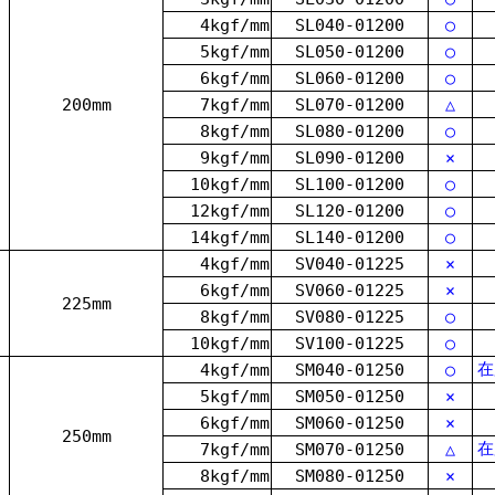
4kgf/mm
SL040-01200
○
5kgf/mm
SL050-01200
○
6kgf/mm
SL060-01200
○
200mm
7kgf/mm
SL070-01200
△
8kgf/mm
SL080-01200
○
9kgf/mm
SL090-01200
×
10kgf/mm
SL100-01200
○
12kgf/mm
SL120-01200
○
14kgf/mm
SL140-01200
○
4kgf/mm
SV040-01225
×
6kgf/mm
SV060-01225
×
225mm
8kgf/mm
SV080-01225
○
10kgf/mm
SV100-01225
○
在
4kgf/mm
SM040-01250
○
5kgf/mm
SM050-01250
×
6kgf/mm
SM060-01250
×
250mm
在
7kgf/mm
SM070-01250
△
8kgf/mm
SM080-01250
×