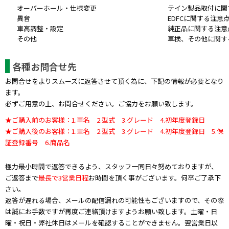
オーバーホール・仕様変更
テイン製品取付に関
異音
EDFCに関する注意
車高調整・設定
純正品に関する注意
その他
車検、その他に関す
各種お問合せ先
お問合せをよりスムーズに返答させて頂く為に、下記の情報が必要となり
ます。
必ずご用意の上、お問合せください。ご協力をお願い致します。
★ご購入前のお客様：1.車名 2.型式 3.グレード 4.初年度登録日
★ご購入後のお客様：1.車名 2.型式 3.グレード 4.初年度登録日 5.保
証登録番号 6.商品名
極力最小時間で返答できるよう、スタッフ一同日々努めておりますが、
ご返答まで
最長で3営業日程
お時間を頂く事がございます。何卒ご了承下
さい。
返答が遅れる場合、メールの配信漏れの可能性もございますので、その際
は誠にお手数ですが再度ご連絡頂けますようお願い致します。土曜・日
曜・祝日・弊社休日はメールを確認することができません。翌営業日以