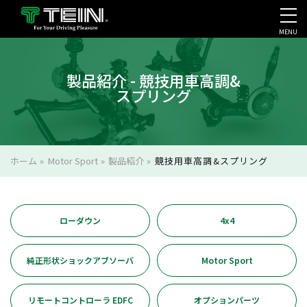
MENU
会社案内・採用・IR
製品紹介 - 競技用車高調&
スプリング
ホーム
»
Motor Sport
»
製品紹介
»
競技用車高調&スプリング
ローダウン
4x4
純正形状ショックアブソーバ
Motor Sport
リモートコントローラ EDFC
オプションパーツ