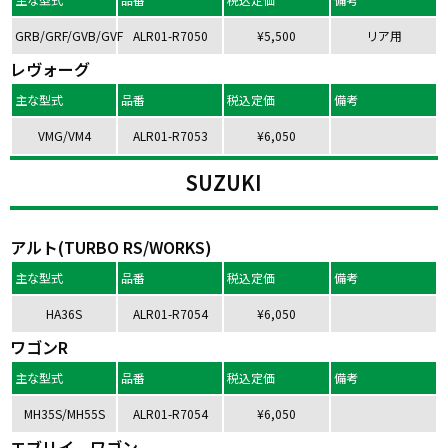
GRB/GRF/GVB/GVF
ALR01-R7050
¥5,500
リア用
レヴォーグ
主な型式
品番
税込定価
備考
VMG/VM4
ALR01-R7053
¥6,050
SUZUKI
アルト(TURBO RS/WORKS)
主な型式
品番
税込定価
備考
HA36S
ALR01-R7054
¥6,050
ワゴンR
主な型式
品番
税込定価
備考
MH35S/MH55S
ALR01-R7054
¥6,050
エブリイ ワゴン