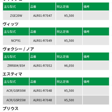
主な型式
品番
税込定価
備考
ZGE20W
ALR01-R7047
¥5,500
ヴィッツ
主な型式
品番
税込定価
備考
NCP91
ALR01-R7049
¥5,500
ヴォクシー / ノア
主な型式
品番
税込定価
備考
ZRR80#/85#
ALR01-R7052
¥6,050
エスティマ
主な型式
品番
税込定価
備考
ACR/GSR50W
ALR01-R7048
¥5,500
ACR/GSR55W
ALR01-R7048
¥5,500
プリウス