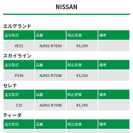
NISSAN
エルグランド
主な型式
品番
税込定価
備考
#E52
ALR01-R7050
¥5,500
スカイライン
主な型式
品番
税込定価
備考
PV36
ALR01-R7048
¥5,500
セレナ
主な型式
品番
税込定価
備考
C25
ALR01-R7048
¥5,500
ティーダ
主な型式
品番
税込定価
備考