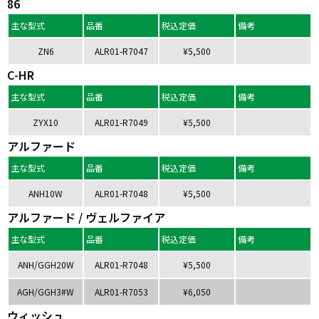
86
主な型式
品番
税込定価
備考
ZN6
ALR01-R7047
¥5,500
C-HR
主な型式
品番
税込定価
備考
ZYX10
ALR01-R7049
¥5,500
アルファード
主な型式
品番
税込定価
備考
ANH10W
ALR01-R7048
¥5,500
アルファード / ヴェルファイア
主な型式
品番
税込定価
備考
ANH/GGH20W
ALR01-R7048
¥5,500
AGH/GGH3#W
ALR01-R7053
¥6,050
ウィッシュ