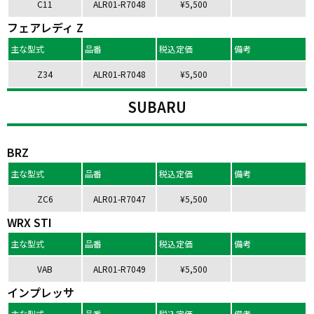
C11
ALR01-R7048
¥5,500
フェアレディ Z
主な型式
品番
税込定価
備考
Z34
ALR01-R7048
¥5,500
SUBARU
BRZ
主な型式
品番
税込定価
備考
ZC6
ALR01-R7047
¥5,500
WRX STI
主な型式
品番
税込定価
備考
VAB
ALR01-R7049
¥5,500
インプレッサ
主な型式
品番
税込定価
備考