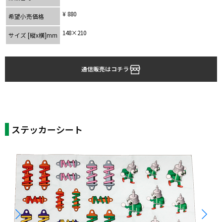
¥ 880
希望小売価格
148×210
サイズ [縦x横]mm
通信販売はコチラ
ステッカーシート