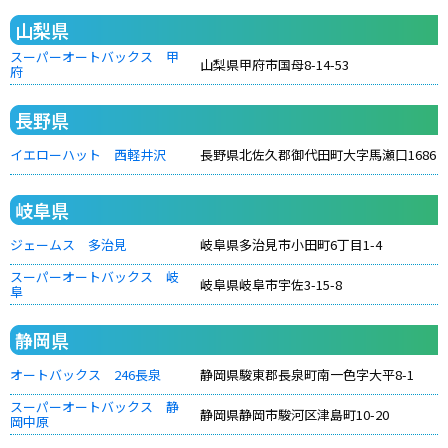
山梨県
スーパーオートバックス 甲
山梨県甲府市国母8-14-53
府
長野県
イエローハット 西軽井沢
長野県北佐久郡御代田町大字馬瀬口1686
岐阜県
ジェームス 多治見
岐阜県多治見市小田町6丁目1-4
スーパーオートバックス 岐
岐阜県岐阜市宇佐3-15-8
阜
静岡県
オートバックス 246長泉
静岡県駿東郡長泉町南一色字大平8-1
スーパーオートバックス 静
静岡県静岡市駿河区津島町10-20
岡中原