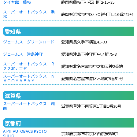
タイヤ館 藤枝
静岡県藤枝市小石川町2-15-35
スーパーオートバックス 浜
静岡県浜松市中区小豆餅4丁目16番地1号
松
愛知県
ジェームス グリーンロード
愛知県長久手市横道41-33
ジェームス 津島神守
愛知県津島市神守町中ノ折75-3
スーパーオートバックス Ｒ
愛知県北名古屋市中之郷天神2番地
２２北ナゴヤ
スーパーオートバックス Ｎ
愛知県名古屋市港区木場町9番51号
ＡＧＯＹＡＢＡＹ
滋賀県
スーパーオートバックス 湖
滋賀県草津市南笠東1丁目1番36号
南
京都府
A PIT AUTOBACS KYOTO
京都府京都市右京区西院安塚町1
SHIJO