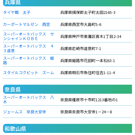
兵庫県
タイヤ館 太子
兵庫県揖保郡太子町太田2165-3
カーポートマルゼン 西宮
兵庫県西宮市大島町5-6
スーパーオートバックス サ
兵庫県神戸市東灘区青木1丁目2-34
ンシャインＫＯＢＥ
スーパーオートバックス ４
兵庫県尼崎市道意町7-1
３道意
スーパーオートバックス 姫
兵庫県姫路市花田町一本松63-1
路
スタイルコクピット ズーム
兵庫県明石市魚住町住吉1-11-4
奈良県
スーパーオートバックス 八
奈良県橿原市十市町1213番地の1
木
ジェームス 奈良大安寺
奈良県奈良市大安寺1－24－8
和歌山県