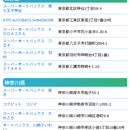
スーパーオートバックス 環
東京都北区神谷3丁目58-4
七王子神谷
A PIT AUTOBACS SHINONOME
東京都江東区東雲2丁目7番20号
スーパーオートバックス Ｋ
東京都小平市花小金井3-20-6
ＯＤＡＩＲＡ
スーパーオートバックス 八
東京都八王子市打越町2004-1
王子
スーパーオートバックス 羽
東京都羽村市神明台4丁目1番1
村
スーパーオートバックス Ｍ
東京都三鷹市野崎4-1-10
ＩＴＡＫＡ
神奈川県
スーパーオートバックス 厚
神奈川県厚木市船子55-1
木
コクピット コジマ
神奈川県伊勢原市沼目7-1093-2
スーパーオートバックス か
神奈川県川崎市川崎区港町9-8
わさき
オートバックス 川崎さいわ
神奈川県川崎市幸区小倉5丁目18番16号
い