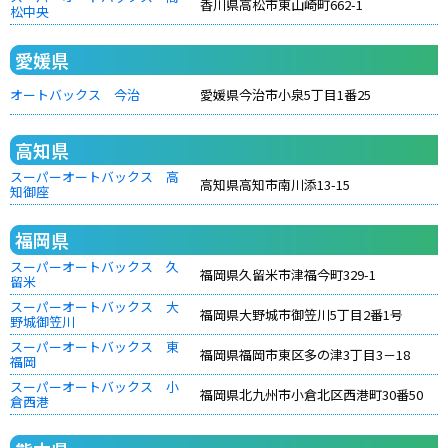
香川県高松市東山崎町662-1
松中央
愛媛県
オートバックス 今治
愛媛県今治市小泉5丁目1番25
高知県
スーパーオートバックス 高
高知県高知市南川添13-15
知御座
福岡県
スーパーオートバックス 久
福岡県久留米市津福今町329-1
留米
スーパーオートバックス 大
福岡県大野城市御笠川5丁目2番1号
野城御笠川
スーパーオートバックス 東
福岡県福岡市東区多の津3丁目3－18
福岡
スーパーオートバックス 小
福岡県北九州市小倉北区西港町30番50
倉西港