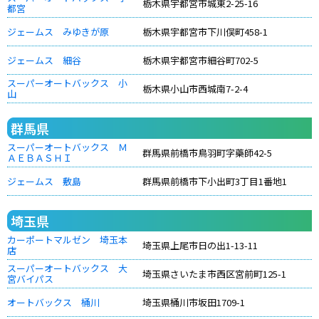
栃木県宇都宮市城東2-25-16
都宮
ジェームス みゆきが原
栃木県宇都宮市下川俣町458-1
ジェームス 細谷
栃木県宇都宮市細谷町702-5
スーパーオートバックス 小
栃木県小山市西城南7-2-4
山
群馬県
スーパーオートバックス Ｍ
群馬県前橋市鳥羽町字藥師42-5
ＡＥＢＡＳＨＩ
ジェームス 敷島
群馬県前橋市下小出町3丁目1番地1
埼玉県
カーポートマルゼン 埼玉本
埼玉県上尾市日の出1-13-11
店
スーパーオートバックス 大
埼玉県さいたま市西区宮前町125-1
宮バイパス
オートバックス 桶川
埼玉県桶川市坂田1709-1