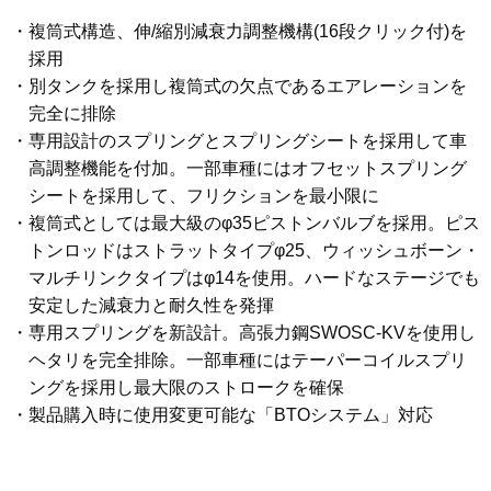
複筒式構造、伸/縮別減衰力調整機構(16段クリック付)を
採用
別タンクを採用し複筒式の欠点であるエアレーションを
完全に排除
専用設計のスプリングとスプリングシートを採用して車
高調整機能を付加。一部車種にはオフセットスプリング
シートを採用して、フリクションを最小限に
複筒式としては最大級のφ35ピストンバルブを採用。ピス
トンロッドはストラットタイプφ25、ウィッシュボーン・
マルチリンクタイプはφ14を使用。ハードなステージでも
安定した減衰力と耐久性を発揮
専用スプリングを新設計。高張力鋼SWOSC-KVを使用し
ヘタリを完全排除。一部車種にはテーパーコイルスプリ
ングを採用し最大限のストロークを確保
製品購入時に使用変更可能な「BTOシステム」対応