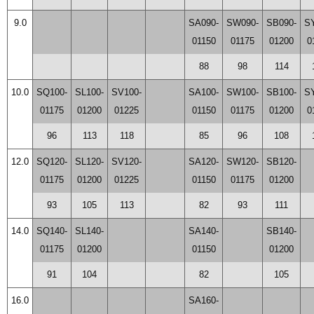
9.0
SA090-
SW090-
SB090-
S
01150
01175
01200
0
88
98
114
10.0
SQ100-
SL100-
SV100-
SA100-
SW100-
SB100-
S
01175
01200
01225
01150
01175
01200
0
96
113
118
85
96
108
12.0
SQ120-
SL120-
SV120-
SA120-
SW120-
SB120-
01175
01200
01225
01150
01175
01200
93
105
113
82
93
111
14.0
SQ140-
SL140-
SA140-
SB140-
01175
01200
01150
01200
91
104
82
105
16.0
SA160-