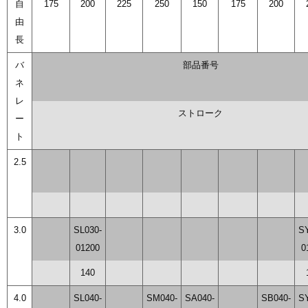
自
175
200
225
250
150
175
200
由
長
バ
部品番号
ネ
レ
ストローク
ー
ト
2.5
3.0
SL030-
S
01200
0
140
4.0
SL040-
SM040-
SA040-
SB040-
S