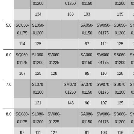
01200
01250
01150
01200
0
134
163
103
135
5.0
SQ050-
SL050-
SA050-
SW050-
SB050-
S
01175
01200
01150
01175
01200
0
114
125
97
112
125
6.0
SQ060-
SL060-
SV060-
SA060-
SW060-
SB060-
S
01175
01200
01225
01150
01175
01200
0
107
125
128
95
110
128
7.0
SL070-
SM070-
SA070-
SW070-
SB070-
S
01200
01250
01150
01175
01200
0
121
148
96
107
125
8.0
SQ080-
SL080-
SV080-
SA080-
SW080-
SB080-
S
01175
01200
01225
01150
01175
01200
0
97
111
127
91
103
116