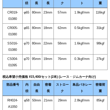
径
長
長
ク
ト
重
CR019-
φ65
80mm
23mm
57mm
1.9kgf/mm
116kgf
01080
CR005-
φ65
80mm
18mm
62mm
0.5kgf/mm
31kgf
01080
SS016-
φ70
80mm
22mm
58mm
1.6kgf/mm
98kgf
01080
CS004-
φ70
95mm
19mm
76mm
0.3kgf/mm
27kgf
01095
税込希望小売価格 ¥15,400/セット(2本) (レース・ジムカーナ向け)
部品番号
内
自由
密着
ストロー
単品バネレー
密着荷
径
長
長
ク
ト
重
RH024-
φ58
50mm
21mm
29mm
2.8kgf/mm
85kgf
A1050