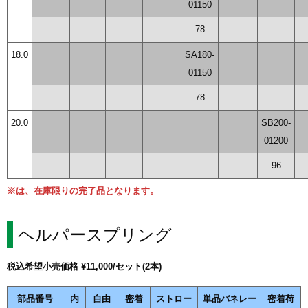
01150
78
18.0
SA180-
01150
78
20.0
SB200-
01200
96
※は、在庫限りの完了品となります。
ヘルパースプリング
税込希望小売価格 ¥11,000/セット(2本)
部品番号
内
自由
密着
ストロー
単品バネレー
密着荷