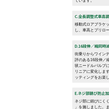
ています。
C.全長調整式車高
移動式ロアブラケ
し、車高とプリロ
D.16段伸／縮同
街乗りからワイン
評のある16段伸／
状ニードルバルブに
リニアに変化しま
ッティングをお楽
E.ネジ部錆び防止
ネジ部に錆びにく
」を施しました。