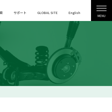
索
サポート
GLOBAL SITE
English
MENU