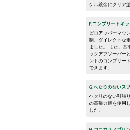
ケル鍍金にクリア
F.コンプリートキッ
ピロアッパーマウ
制。ダイレクトな
ました。 また、基
ックアブソーバー
ントのコンプリー
できます。
G.へたりのないス
ヘタリのない引張り強度
の高張力鋼を使用
した。
H.コニカルスプリ