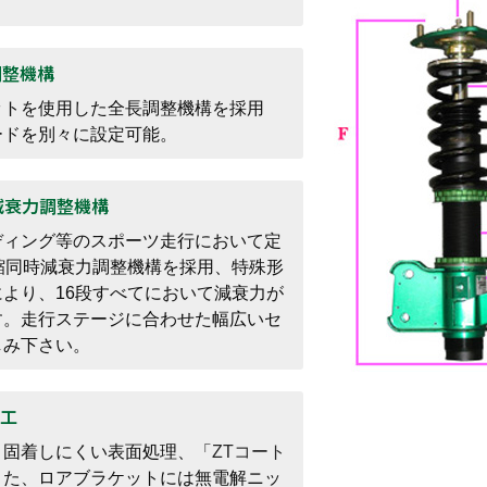
調整機構
ットを使用した全長調整機構を採用
ードを別々に設定可能。
時減衰力調整機構
ディング等のスポーツ走行において定
縮同時減衰力調整機構を採用、特殊形
より、16段すべてにおいて減衰力が
す。走行ステージに合わせた幅広いセ
しみ下さい。
加工
く固着しにくい表面処理、「
ZTコート
また、ロアブラケットには無電解ニッ