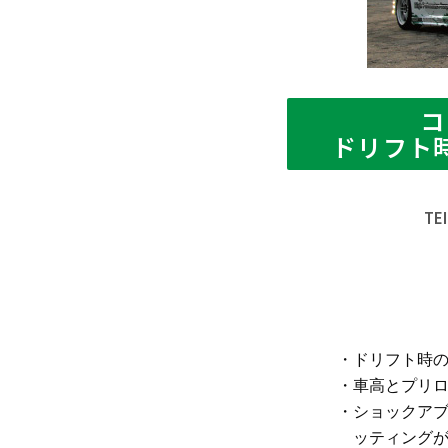
コ
ドリフト
T
ドリフト時
車高とプリ
ショックア
ッティング