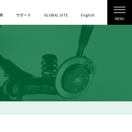
索
サポート
GLOBAL SITE
English
MENU