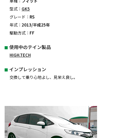
車種：
フィット
型式：
GK5
グレード：
RS
年式：
2013/平成25年
駆動方式：
FF
使用中のテイン製品
HIGH.TECH
インプレッション
交換して乗り心地よし、見栄え良し。