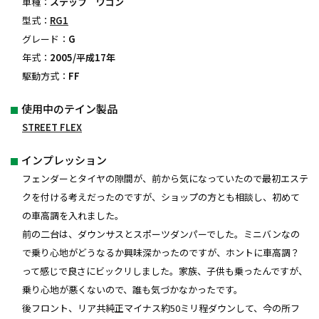
車種：
ステップ ワゴン
型式：
RG1
グレード：
G
年式：
2005/平成17年
駆動方式：
FF
使用中のテイン製品
STREET FLEX
インプレッション
フェンダーとタイヤの隙間が、前から気になっていたので最初エステ
クを付ける考えだったのですが、ショップの方とも相談し、初めて
の車高調を入れました。
前の二台は、ダウンサスとスポーツダンパーでした。ミニバンなの
で乗り心地がどうなるか興味深かったのですが、ホントに車高調？
って感じで良さにビックリしました。家族、子供も乗ったんですが、
乗り心地が悪くないので、誰も気づかなかったです。
後フロント、リア共純正マイナス約50ミリ程ダウンして、今の所フ