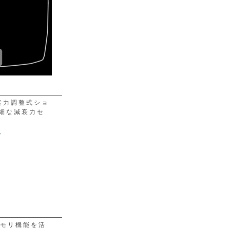
衰力調整式ショ
繊細な減衰力セ
メモリ機能を活