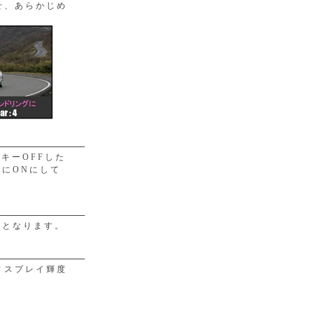
せ、あらかじめ
。
キーOFFした
常にONにして
整となります。
ィスプレイ輝度