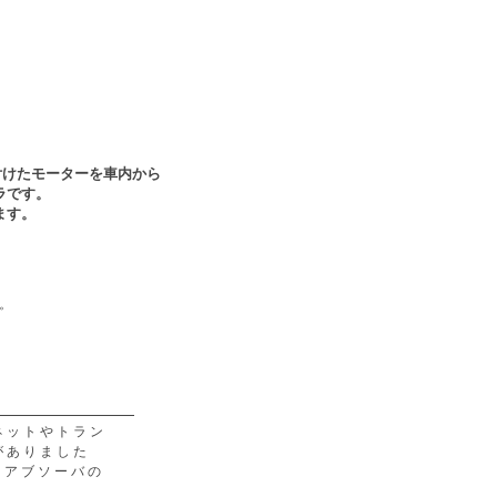
付けたモーターを車内から
ラです。
ます。
。
ネットやトラン
がありました
クアブソーバの