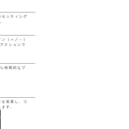
力セッティング
す。
タン（＋／－）
ンアクションで
がら画期的なプ
ーを装着し、コ
します。