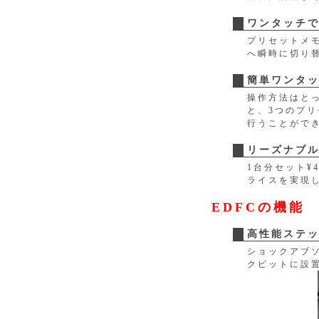
ワンタッチ
プリセットメ
へ瞬時に切り
簡単ワンタ
操作方法はと
と、3つのプ
行うことがで
リーズナブ
1台分セット¥
ライスを実現
EDFCの機能
高性能ステ
ショックアブ
クピットに設