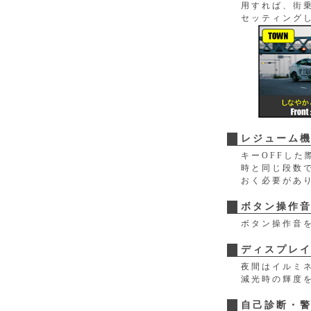
用すれば、街
セッティング
レジューム
キーOFFした
時と同じ段数
おく必要があ
ボタン操作
ボタン操作音
ディスプレ
夜間はイルミ
減光時の輝度
自己診断・