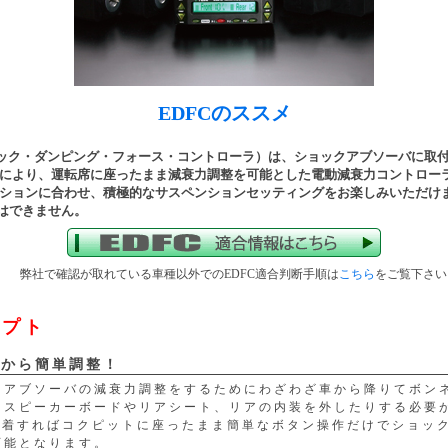
EDFCのススメ
ニック・ダンピング・フォース・コントローラ）は、ショックアブソーバに取
により、運転席に座ったまま減衰力調整を可能とした電動減衰力コントロー
ションに合わせ、積極的なサスペンションセッティングをお楽しみいただけ
整はできません。
弊社で確認が取れている車種以外でのEDFC適合判断手順は
こちら
をご覧下さい
セプト
内から簡単調整！
クアブソーバの減衰力調整をするためにわざわざ車から降りてボン
、スピーカーボードやリアシート、リアの内装を外したりする必要
を装着すればコクピットに座ったまま簡単なボタン操作だけでショッ
可能となります。