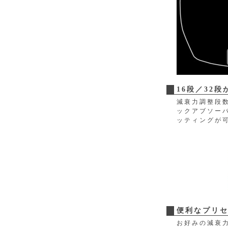
16段／32
減衰力調整段数
ックアブソー
ッティングが
便利なプリ
お好みの減衰