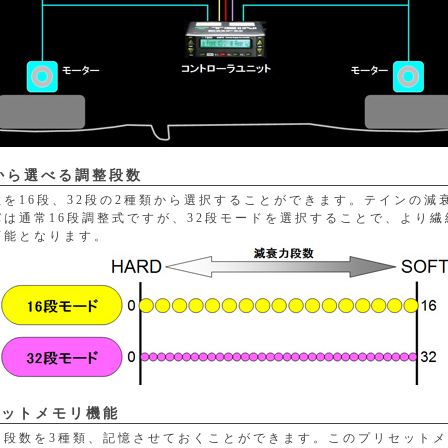
段から選べる調整段数
を16段、32段の2種類から選択することができます。テインの減
バは通常16段調整式ですが、32段モードを選択することで、より
可能となります。
セットメモリ機能
力段数を3種類、記憶させておくことができます。このプリセット