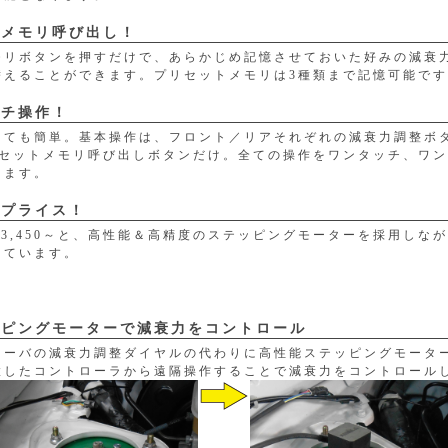
でメモリ呼び出し！
モリボタンを押すだけで、あらかじめ記憶させておいた好みの減衰
替えることができます。プリセットメモリは3種類まで記憶可能で
ッチ操作！
っても簡単。基本操作は、フロント／リアそれぞれの減衰力調整ボ
リセットメモリ呼び出しボタンだけ。全ての操作をワンタッチ、ワ
きます。
ルプライス！
43,450～と、高性能＆高精度のステッピングモーターを採用しな
しています。
ッピングモーターで減衰力をコントロール
ソーバの減衰力調整ダイヤルの代わりに高性能ステッピングモータ
置したコントローラから遠隔操作することで減衰力をコントロール