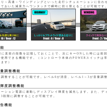
乗り～高速～ワインディングといった走行シチュエーションに合わ
しておいた減衰力へワンタッチで瞬時に切り替えることが可能です
機能
際に直前の段数を記憶しておくことで、次にキーONした時には前回
で使用できる機能です。（コントローラ本体のPOWERスイッチは
ります）
音量調整機能
を調整することが可能です。レベル0が消音、レベル1～3が音量調
イ輝度調整機能
ネーション電源に連動しディスプレイ輝度を減光します。また、デ
を3段階に調整することが可能です。
警告機能