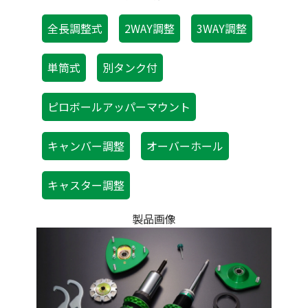
全長調整式
2WAY調整
3WAY調整
単筒式
別タンク付
ピロボールアッパーマウント
キャンバー調整
オーバーホール
キャスター調整
製品画像