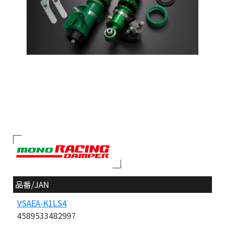
品番/JAN
VSAEA-K1LS4
4589533482997