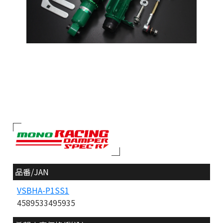
品番/JAN
VSBHA-P1SS1
4589533495935