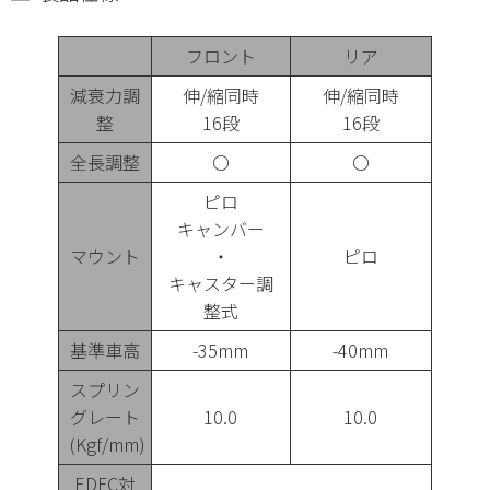
フロント
リア
減衰力調
伸/縮同時
伸/縮同時
整
16段
16段
全長調整
〇
〇
ピロ
キャンバー
マウント
・
ピロ
キャスター調
整式
基準車高
-35mm
-40mm
スプリン
グレート
10.0
10.0
(Kgf/mm)
EDFC対