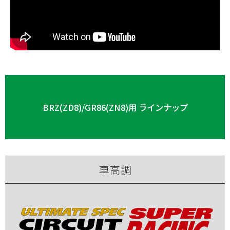
BRZ(ZD8)/GR86(ZN8)用 ラインナップ
車高調