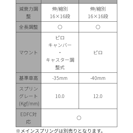
減衰力調
伸/縮別
伸/縮別
整
16×16段
16×16段
全長調整
〇
〇
ピロ
キャンバー
マウント
・
ピロ
キャスター調
整式
基準車高
-35mm
-40mm
スプリン
グレート
10.0
12.0
(Kgf/mm)
EDFC対
〇
応
※メインスプリングは別売りとなります。