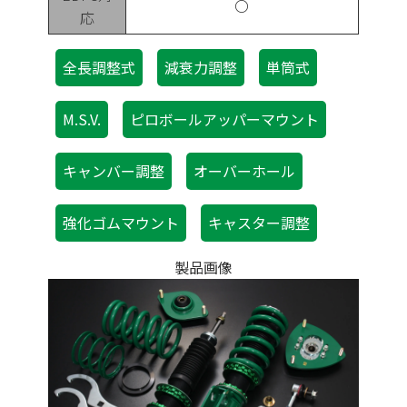
〇
応
全長調整式
減衰力調整
単筒式
M.S.V.
ピロボールアッパーマウント
キャンバー調整
オーバーホール
強化ゴムマウント
キャスター調整
製品画像