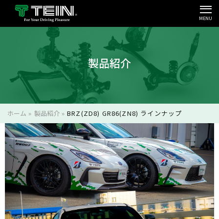
MENU
会社案内・採用・IR
製品紹介
ホーム
»
製品紹介
»
BRZ(ZD8) GR86(ZN8) ラインナップ