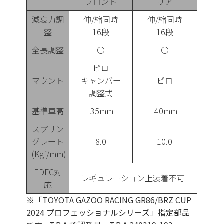
フロント
リア
減衰力調
伸/縮同時
伸/縮同時
整
16段
16段
全長調整
〇
〇
ピロ
マウント
キャンバー
ピロ
調整式
基準車高
-35mm
-40mm
スプリン
グレート
8.0
10.0
(Kgf/mm)
EDFC対
レギュレーション上装着不可
応
※「TOYOTA GAZOO RACING GR86/BRZ CUP
2024 プロフェッショナルシリーズ」指定部品