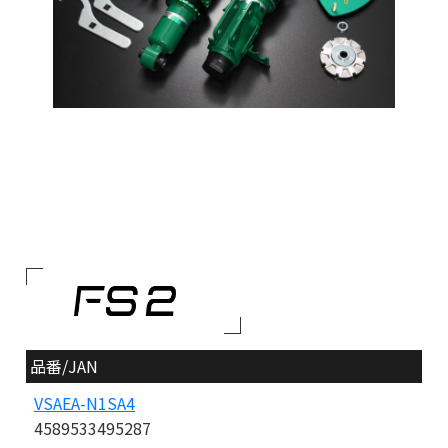
品番/JAN
VSAEA-N1SA4
4589533495287