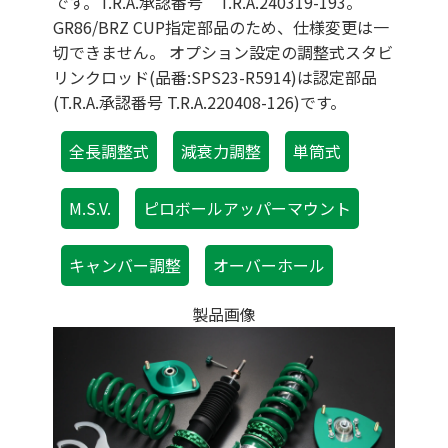
です。T.R.A.承認番号 T.R.A.240319-193。
GR86/BRZ CUP指定部品のため、仕様変更は一
切できません。 オプション設定の調整式スタビ
リンクロッド(品番:SPS23-R5914)は認定部品
(T.R.A.承認番号 T.R.A.220408-126)です。
全長調整式
減衰力調整
単筒式
M.S.V.
ピロボールアッパーマウント
キャンバー調整
オーバーホール
製品画像