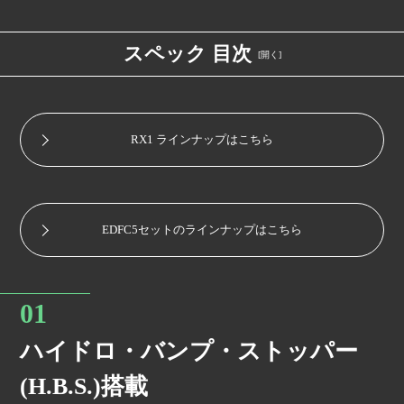
スペック 目次
H.B.S.搭載
RX1 ラインナップはこちら
キャンバー調整式ロアブラケット
EDFC5セットのラインナップはこちら
全長調整式
ハイドロ・バンプ・ストッパー
複筒式
(H.B.S.)搭載