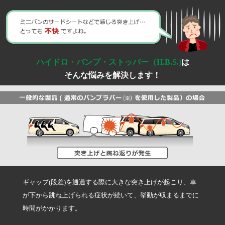
減衰力調整式
マウント付き
ハイドロ・バンプ・ストッパー（H.B.S.)
は
そんな悩みを解決します！
リプレイスメントサービス
お得なEDFC5セット品
ギャップ(段差)を通過する際に大きな突き上げが起こり、車
EDFCシリーズ対応
が下から跳ね上げられる症状が続いて、挙動が収まるまでに
時間がかかります。