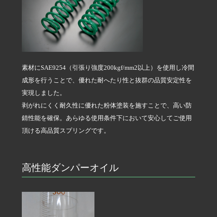
素材にSAE9254（引張り強度200kgf/mm
2
以上）を使用し冷間
成形を行うことで、優れた耐へたり性と抜群の品質安定性を
実現しました。
剥がれにくく耐久性に優れた粉体塗装を施すことで、高い防
錆性能を確保。あらゆる使用条件下において安心してご使用
頂ける高品質スプリングです。
高性能ダンパーオイル