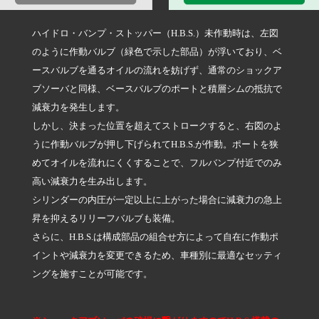
ハイドロ・バンプ・ストッパー（H.B.S.）未作動時は、左図
のように作動バルブ（緑色で示した部品）が浮いており、ベ
ースバルブを通るオイルの流れを妨げず、通常のショックア
ブソーバと同様、ベースバルブのポートと積層シムの抵抗で
減衰力を発生します。
しかし、決まった位置を超えてストロークすると、右図のよ
うに作動バルブが押し下げられてH.B.S.が作動。ポートを狭
めてオイルを流れにくくすることで、フルバンプ付近でのみ
高い減衰力を生み出します。
シリンダーの内圧が一定以上に上がった場合に減衰力の急上
昇を抑えるリリーフバルブも装備。
さらに、H.B.S.は構成部品の組合せ方によって自在に作動ポ
イントや減衰力を変更できるため、車種別に最適なセッティ
ングを施すことが可能です。