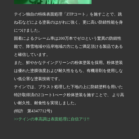
テイン独自の特殊表面処理「ZTPコート」を施すことで、跳
ね石などによる塗装のはがれに強く、更に高い防錆性能を身
につけました。
固着によるクレーム率は200万本でゼロという驚異の防錆性
能で、降雪地域や沿岸地域の方にもご満足頂ける製品である
と確信しています。
また、鮮やかなテイングリーンの粉体塗装を採用。粉体塗装
は優れた塗膜強度および耐久性をもち、有機溶剤を使用しな
い低公害な塗装技術です。
テインでは、ブラスト処理した下地の上に防錆塗料を用いた
特許取得済の2コート1べーク粉体塗装を施すことで、 より高
い耐久性、耐食性を実現しました。
(特許 第4347712号)
>>テインの車高調は表面処理に自信アリ!!