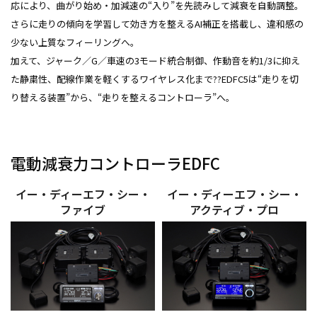
応により、曲がり始め・加減速の“入り”を先読みして減衰を自動調整。
さらに走りの傾向を学習して効き方を整えるAI補正を搭載し、違和感の
少ない上質なフィーリングへ。
加えて、ジャーク／G／車速の3モード統合制御、作動音を約1/3に抑え
た静粛性、配線作業を軽くするワイヤレス化まで??EDFC5は“走りを切
り替える装置”から、“走りを整えるコントローラ”へ。
電動減衰力コントローラEDFC
イー・ディーエフ・シー・
イー・ディーエフ・シー・
ファイブ
アクティブ・プロ