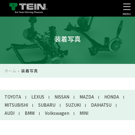
MENU
会社案内・採用・IR
装着写真
ホーム
»
装着写真
TOYOTA
LEXUS
NISSAN
MAZDA
HONDA
MITSUBISHI
SUBARU
SUZUKI
DAIHATSU
AUDI
BMW
Volkswagen
MINI