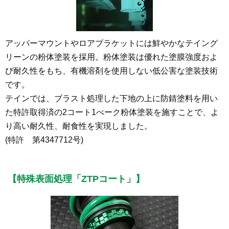
アッパーマウントやロアブラケットには鮮やかなテイング
リーンの粉体塗装を採用。粉体塗装は優れた塗膜強度およ
び耐久性をもち、有機溶剤を使用しない低公害な塗装技術
です。
テインでは、ブラスト処理した下地の上に防錆塗料を用い
た特許取得済の2コート1べーク粉体塗装を施すことで、よ
り高い耐久性、耐食性を実現しました。
(特許 第4347712号)
【特殊表面処理「ZTPコート」】