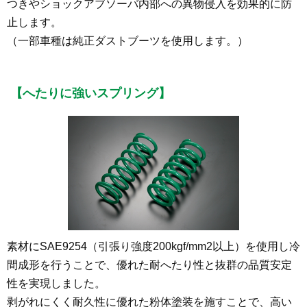
つきやショックアブソーバ内部への異物侵入を効果的に防
止します。
（一部車種は純正ダストブーツを使用します。）
【へたりに強いスプリング】
素材にSAE9254（引張り強度200kgf/mm
2
以上）を使用し冷
間成形を行うことで、優れた耐へたり性と抜群の品質安定
性を実現しました。
剥がれにくく耐久性に優れた粉体塗装を施すことで、高い