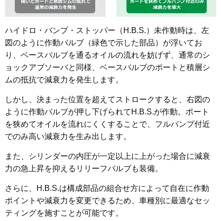
ハイドロ・バンプ・ストッパー（H.B.S.）未作動時は、左
図のように作動バルブ（緑色で示した部品）が浮いてお
り、ベースバルブを通るオイルの流れを妨げず、通常のシ
ョックアブソーバと同様、ベースバルブのポートと積層シ
ムの抵抗で減衰力を発生します。
しかし、決まった位置を超えてストロークすると、右図の
ように作動バルブが押し下げられてH.B.S.が作動。ポート
を狭めてオイルを流れにくくすることで、フルバンプ付近
でのみ高い減衰力を生み出します。
また、シリンダーの内圧が一定以上に上がった場合に減衰
力の急上昇を抑えるリリーフバルブも装備。
さらに、H.B.S.は構成部品の組合せ方によって自在に作動
ポイントや減衰力を変更できるため、車種別に最適なセッ
ティングを施すことが可能です。